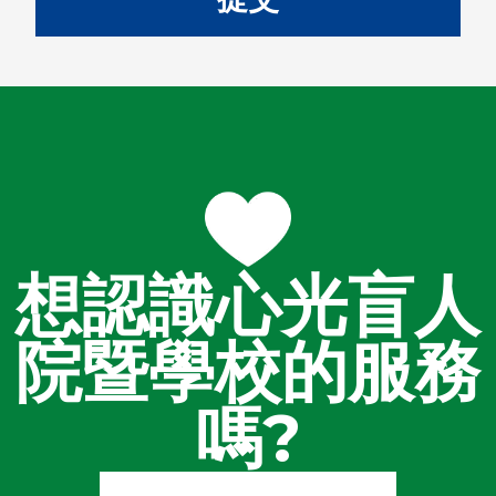
想認識心光盲人
院暨學校的服務
嗎?