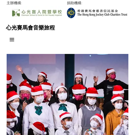
主辦機構:
捐助機構:
心光賽馬會音樂旅程