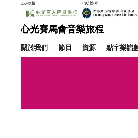
主辦機構:
捐助機構:
心光賽馬會音樂旅程
關於我們
節目
資源
點字樂譜